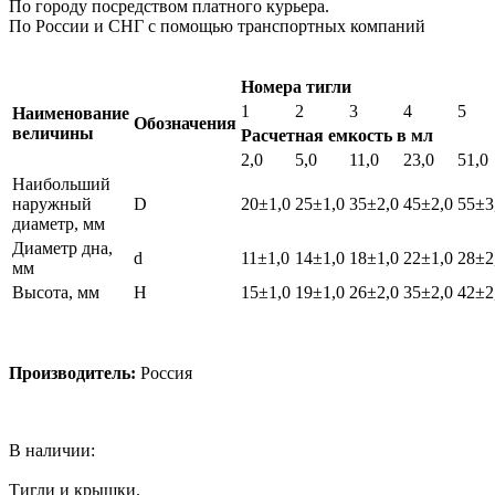
По городу посредством платного курьера.
По России и СНГ с помощью транспортных компаний
Номера тигли
1
2
3
4
5
Наименование
Обозначения
величины
Расчетная емкость в мл
2,0
5,0
11,0
23,0
51,0
Наибольший
наружный
D
20±1,0
25±1,0
35±2,0
45±2,0
55±3
диаметр, мм
Диаметр дна,
d
11±1,0
14±1,0
18±1,0
22±1,0
28±2
мм
Высота, мм
H
15±1,0
19±1,0
26±2,0
35±2,0
42±2
Производитель:
Россия
В наличии:
Тигли и крышки.