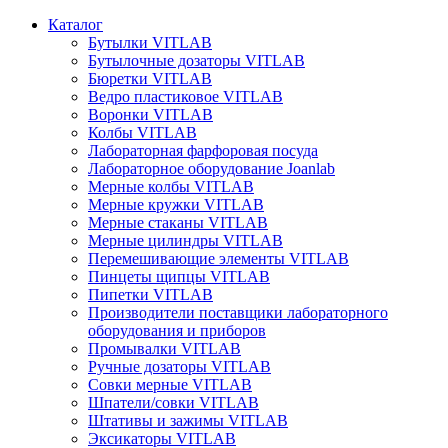
Каталог
Бутылки VITLAB
Бутылочные дозаторы VITLAB
Бюретки VITLAB
Ведро пластиковое VITLAB
Воронки VITLAB
Колбы VITLAB
Лабораторная фарфоровая посуда
Лабораторное оборудование Joanlab
Мерные колбы VITLAB
Мерные кружки VITLAB
Мерные стаканы VITLAB
Мерные цилиндры VITLAB
Перемешивающие элементы VITLAB
Пинцеты щипцы VITLAB
Пипетки VITLAB
Производители поставщики лабораторного
оборудования и приборов
Промывалки VITLAB
Ручные дозаторы VITLAB
Совки мерные VITLAB
Шпатели/совки VITLAB
Штативы и зажимы VITLAB
Эксикаторы VITLAB