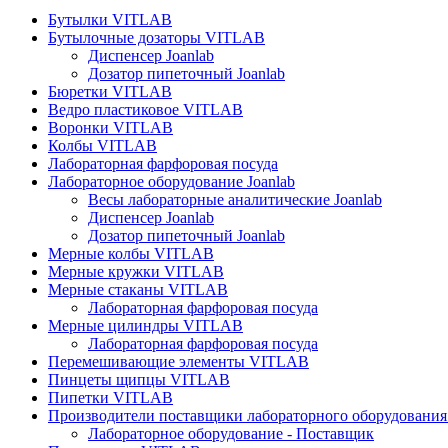
Бутылки VITLAB
Бутылочные дозаторы VITLAB
Диспенсер Joanlab
Дозатор пипеточный Joanlab
Бюретки VITLAB
Ведро пластиковое VITLAB
Воронки VITLAB
Колбы VITLAB
Лабораторная фарфоровая посуда
Лабораторное оборудование Joanlab
Весы лабораторные аналитические Joanlab
Диспенсер Joanlab
Дозатор пипеточный Joanlab
Мерные колбы VITLAB
Мерные кружки VITLAB
Мерные стаканы VITLAB
Лабораторная фарфоровая посуда
Мерные цилиндры VITLAB
Лабораторная фарфоровая посуда
Перемешивающие элементы VITLAB
Пинцеты щипцы VITLAB
Пипетки VITLAB
Производители поставщики лабораторного оборудования
Лабораторное оборудование - Поставщик