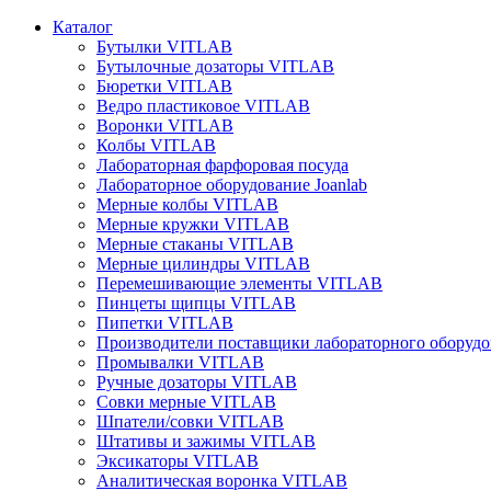
Каталог
Бутылки VITLAB
Бутылочные дозаторы VITLAB
Бюретки VITLAB
Ведро пластиковое VITLAB
Воронки VITLAB
Колбы VITLAB
Лабораторная фарфоровая посуда
Лабораторное оборудование Joanlab
Мерные колбы VITLAB
Мерные кружки VITLAB
Мерные стаканы VITLAB
Мерные цилиндры VITLAB
Перемешивающие элементы VITLAB
Пинцеты щипцы VITLAB
Пипетки VITLAB
Производители поставщики лабораторного оборудо
Промывалки VITLAB
Ручные дозаторы VITLAB
Совки мерные VITLAB
Шпатели/совки VITLAB
Штативы и зажимы VITLAB
Эксикаторы VITLAB
Аналитическая воронка VITLAB