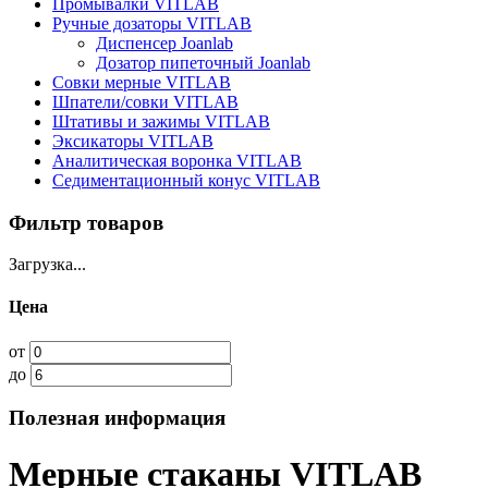
Промывалки VITLAB
Ручные дозаторы VITLAB
Диспенсер Joanlab
Дозатор пипеточный Joanlab
Совки мерные VITLAB
Шпатели/совки VITLAB
Штативы и зажимы VITLAB
Эксикаторы VITLAB
Аналитическая воронка VITLAB
Седиментационный конус VITLAB
Фильтр товаров
Загрузка...
Цена
от
до
Полезная информация
Мерные стаканы VITLAB