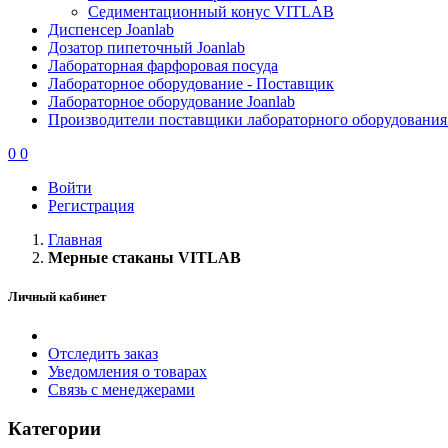
Седиментационный конус VITLAB
Диспенсер Joanlab
Дозатор пипеточный Joanlab
Лабораторная фарфоровая посуда
Лабораторное оборудование - Поставщик
Лабораторное оборудование Joanlab
Производители поставщики лабораторного оборудования
0
0
Войти
Регистрация
Главная
Мерные стаканы VITLAB
Личный кабинет
Отследить заказ
Уведомления о товарах
Связь с менеджерами
Категории