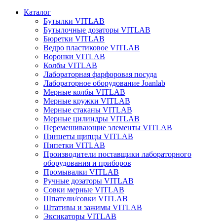
Каталог
Бутылки VITLAB
Бутылочные дозаторы VITLAB
Бюретки VITLAB
Ведро пластиковое VITLAB
Воронки VITLAB
Колбы VITLAB
Лабораторная фарфоровая посуда
Лабораторное оборудование Joanlab
Мерные колбы VITLAB
Мерные кружки VITLAB
Мерные стаканы VITLAB
Мерные цилиндры VITLAB
Перемешивающие элементы VITLAB
Пинцеты щипцы VITLAB
Пипетки VITLAB
Производители поставщики лабораторного
оборудования и приборов
Промывалки VITLAB
Ручные дозаторы VITLAB
Совки мерные VITLAB
Шпатели/совки VITLAB
Штативы и зажимы VITLAB
Эксикаторы VITLAB