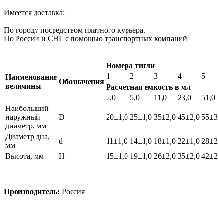
Имеется доставка:
По городу посредством платного курьера.
По России и СНГ с помощью транспортных компаний
Номера тигли
1
2
3
4
5
Наименование
Обозначения
величины
Расчетная емкость в мл
2,0
5,0
11,0
23,0
51,0
Наибольший
наружный
D
20±1,0
25±1,0
35±2,0
45±2,0
55±3
диаметр, мм
Диаметр дна,
d
11±1,0
14±1,0
18±1,0
22±1,0
28±2
мм
Высота, мм
H
15±1,0
19±1,0
26±2,0
35±2,0
42±2
Производитель:
Россия