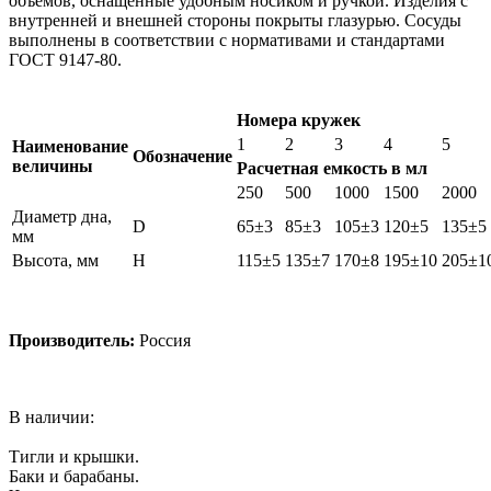
объемов, оснащенные удобным носиком и ручкой. Изделия с
внутренней и внешней стороны покрыты глазурью. Сосуды
выполнены в соответствии с нормативами и стандартами
ГОСТ 9147-80.
Номера кружек
1
2
3
4
5
Наименование
Обозначение
величины
Расчетная емкость в мл
250
500
1000
1500
2000
Диаметр дна,
D
65±3
85±3
105±3
120±5
135±5
мм
Высота, мм
H
115±5
135±7
170±8
195±10
205±1
Производитель:
Россия
В наличии:
Тигли и крышки.
Баки и барабаны.