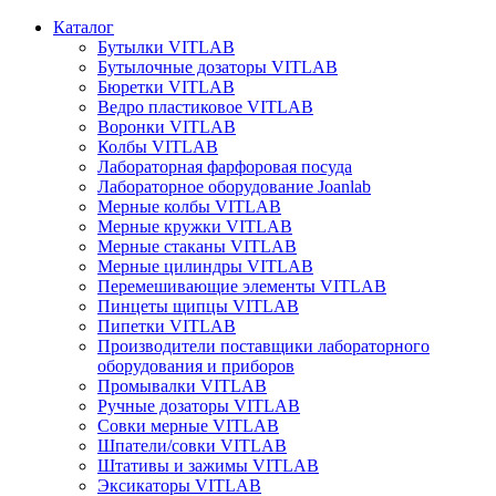
Каталог
Бутылки VITLAB
Бутылочные дозаторы VITLAB
Бюретки VITLAB
Ведро пластиковое VITLAB
Воронки VITLAB
Колбы VITLAB
Лабораторная фарфоровая посуда
Лабораторное оборудование Joanlab
Мерные колбы VITLAB
Мерные кружки VITLAB
Мерные стаканы VITLAB
Мерные цилиндры VITLAB
Перемешивающие элементы VITLAB
Пинцеты щипцы VITLAB
Пипетки VITLAB
Производители поставщики лабораторного
оборудования и приборов
Промывалки VITLAB
Ручные дозаторы VITLAB
Совки мерные VITLAB
Шпатели/совки VITLAB
Штативы и зажимы VITLAB
Эксикаторы VITLAB