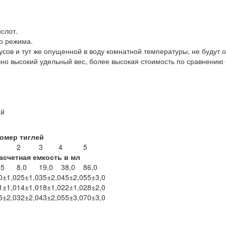
слот.
о режима.
усов и тут же опущенной в воду комнатной температуры, не будут
но высокий удельный вес, более высокая стоимость по сравнению 
ий
омер тиглей
2
3
4
5
асчетная емкость в мл
,5
8,0
19,0
38,0
86,0
0±1,0
25±1,0
35±2,0
45±2,0
55±3,0
1±1,0
14±1,0
18±1,0
22±1,0
28±2,0
5±2,0
32±2,0
43±2,0
55±3,0
70±3,0