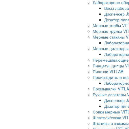
Лабораторное обо
Весы лабора
Диспенсер J
Дозатор пип
Мерные колбы VI
Мерные кружки VI
Мерные стаканы V
Лабораторн
Мерные цилиндры
Лабораторн
Перемешивающие 
Пинцеты щипцы V
Пипетки VITLAB
Производители по
Лабораторно
Промывалки VITL
Ручные дозаторы 
Диспенсер J
Дозатор пип
Совки мерные VIT
Шпатели/совки VI
Штативы и зажимы