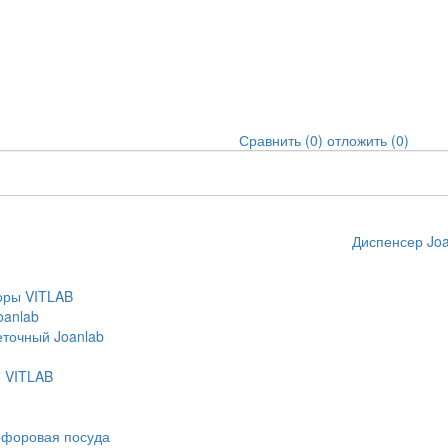
Сравнить (
0
)
отложить (
0
)
Диспенсер Joa
оры VITLAB
oanlab
еточный Joanlab
е VITLAB
форовая посуда