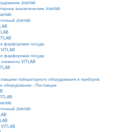
рудование Joanlab
торные аналитические Joanlab
oanlab
еточный Joanlab
TLAB
TLAB
ITLAB
ая фарфоровая посуда
 VITLAB
ая фарфоровая посуда
элементы VITLAB
ITLAB
ставщики лабораторного оборудования и приборов
е оборудование - Поставщик
AB
VITLAB
oanlab
еточный Joanlab
LAB
TLAB
 VITLAB