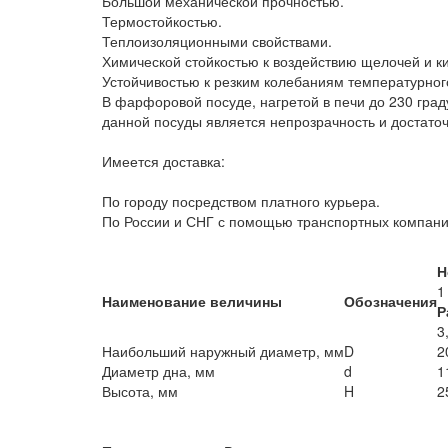
Большой механической прочностью.
Термостойкостью.
Теплоизоляционными свойствами.
Химической стойкостью к воздействию щелочей и ки
Устойчивостью к резким колебаниям температурног
В фарфоровой посуде, нагретой в печи до 230 град
данной посуды является непрозрачность и достаточ
Имеется доставка:
По городу посредством платного курьера.
По России и СНГ с помощью транспортных компан
Н
1
Наименование величины
Обозначения
Р
3
Наибольший наружный диаметр, мм
D
2
Диаметр дна, мм
d
1
Высота, мм
H
2